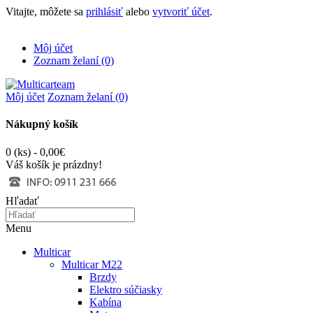
Vitajte, môžete sa
prihlásiť
alebo
vytvoriť účet
.
Môj účet
Zoznam želaní (0)
Môj účet
Zoznam želaní (0)
Nákupný košík
0 (ks) - 0,00€
Váš košík je prázdny!
Hľadať
Menu
Multicar
Multicar M22
Brzdy
Elektro súčiasky
Kabína