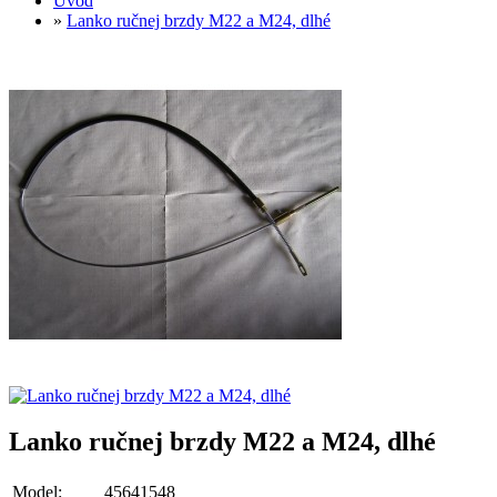
Úvod
»
Lanko ručnej brzdy M22 a M24, dlhé
Lanko ručnej brzdy M22 a M24, dlhé
Model:
45641548