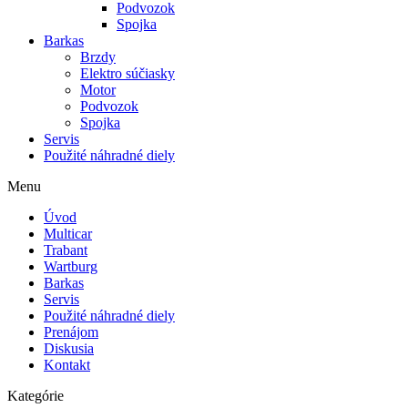
Podvozok
Spojka
Barkas
Brzdy
Elektro súčiasky
Motor
Podvozok
Spojka
Servis
Použité náhradné diely
Menu
Úvod
Multicar
Trabant
Wartburg
Barkas
Servis
Použité náhradné diely
Prenájom
Diskusia
Kontakt
Kategórie