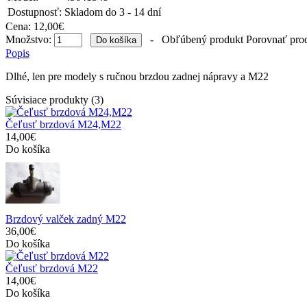
Dostupnosť:
Skladom do 3 - 14 dní
Cena:
12,00€
Množstvo:
-
Obľúbený produkt
Porovnať pro
Popis
Dlhé, len pre modely s ručnou brzdou zadnej nápravy a M22
Súvisiace produkty (3)
Čeľusť brzdová M24,M22
14,00€
Do košíka
Brzdový valček zadný M22
36,00€
Do košíka
Čeľusť brzdová M22
14,00€
Do košíka