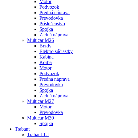
Motor
Podvozok
Predná náprava
Prevodovka
Príslušenstvo
Spojka
Zadná náprava
Multicar M26
Brzdy
Elektro súčiastky
Kabína
Korba
Motor
Podvozok
Predná náprava
Prevodovka
Spojka
Zadná náprava
Multicar M27
Motor
Prevodovka
Multicar M30
Spojka
Trabant
Trabant 1.1