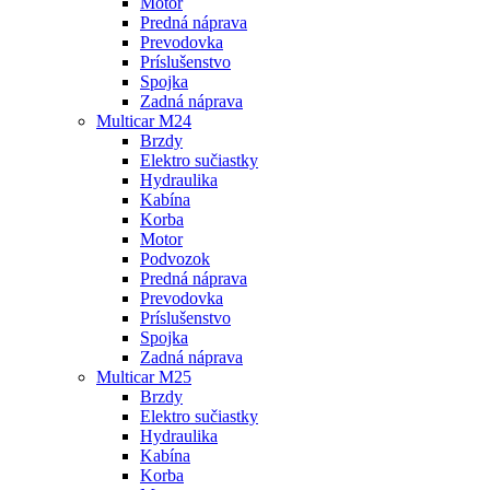
Motor
Predná náprava
Prevodovka
Príslušenstvo
Spojka
Zadná náprava
Multicar M24
Brzdy
Elektro sučiastky
Hydraulika
Kabína
Korba
Motor
Podvozok
Predná náprava
Prevodovka
Príslušenstvo
Spojka
Zadná náprava
Multicar M25
Brzdy
Elektro sučiastky
Hydraulika
Kabína
Korba