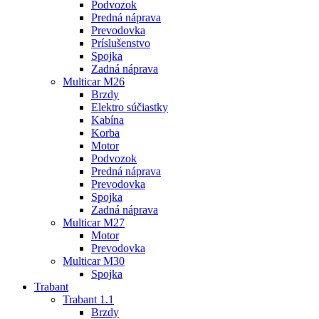
Podvozok
Predná náprava
Prevodovka
Príslušenstvo
Spojka
Zadná náprava
Multicar M26
Brzdy
Elektro súčiastky
Kabína
Korba
Motor
Podvozok
Predná náprava
Prevodovka
Spojka
Zadná náprava
Multicar M27
Motor
Prevodovka
Multicar M30
Spojka
Trabant
Trabant 1.1
Brzdy