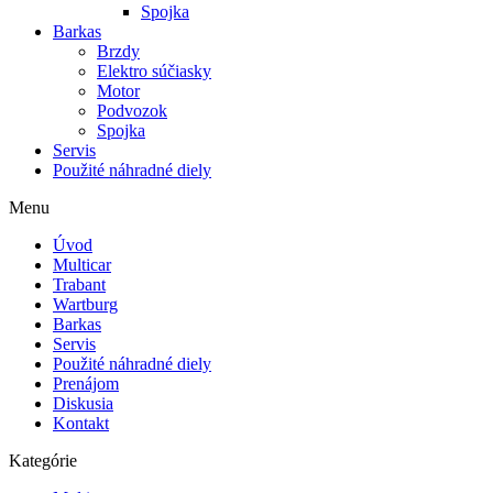
Spojka
Barkas
Brzdy
Elektro súčiasky
Motor
Podvozok
Spojka
Servis
Použité náhradné diely
Menu
Úvod
Multicar
Trabant
Wartburg
Barkas
Servis
Použité náhradné diely
Prenájom
Diskusia
Kontakt
Kategórie