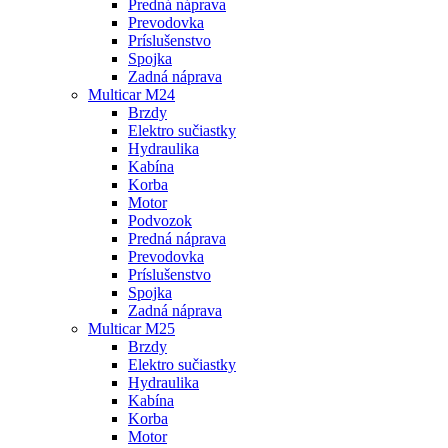
Predná náprava
Prevodovka
Príslušenstvo
Spojka
Zadná náprava
Multicar M24
Brzdy
Elektro sučiastky
Hydraulika
Kabína
Korba
Motor
Podvozok
Predná náprava
Prevodovka
Príslušenstvo
Spojka
Zadná náprava
Multicar M25
Brzdy
Elektro sučiastky
Hydraulika
Kabína
Korba
Motor