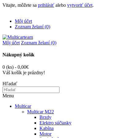
Vitajte, môžete sa
prihlásiť
alebo
vytvoriť účet
.
Môj účet
Zoznam želaní (0)
Môj účet
Zoznam želaní (0)
Nákupný košík
0 (ks) - 0,00€
Váš košík je prázdny!
Hľadať
Menu
Multicar
Multicar M22
Brzdy
Elektro súčiasky
Kabína
Motor